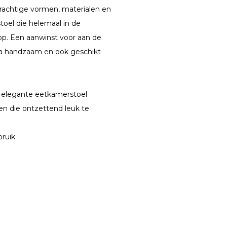
rachtige vormen, materialen en
toel die helemaal in de
 op. Een aanwinst voor aan de
uca handzaam en ook geschikt
n elegante eetkamerstoel
ren die ontzettend leuk te
bruik