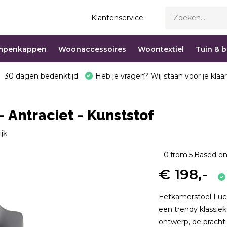
Klantenservice
mpenkappen
Woonaccessoires
Woontextiel
Tuin & 
30 dagen bedenktijd
Heb je vragen? Wij staan voor je klaar
 Antraciet - Kunststof
ijk
0
from
5
Based on
€ 198,-
Eetkamerstoel Luc
een trendy klassie
ontwerp, de prachti