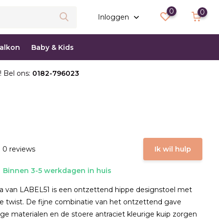
0
0
Inloggen
balkon
Baby & Kids
! Bel ons:
0182-796023
 0 reviews
Ik wil hulp
Binnen 3-5 werkdagen in huis
a van LABEL51 is een ontzettend hippe designstoel met
ke twist. De fijne combinatie van het ontzettend gave
ge materialen en de stoere antraciet kleurige kuip zorgen