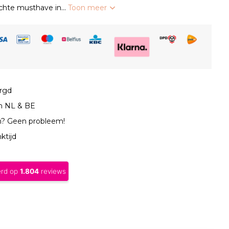
chte musthave in...
Toon meer
orgd
in NL & BE
n? Geen probleem!
ktijd