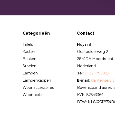
Categorieën
Contact
Tafels
Hoyz.nl
Kasten
Oostpolderweg 2
Banken
2841DA Moordrecht
Stoelen
Nederland
Lampen
Tel:
0182 -796023
Lampenkappen
E-mail:
klantenservi
Woonaccessoires
Bovenstaand adres is 
Woontextiel
KVK: 82543364
BTW: NL862512554B01 