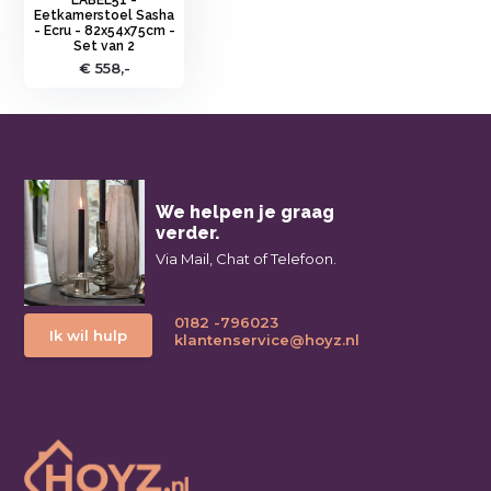
Eetkamerstoel Sasha
- Ecru - 82x54x75cm -
Set van 2
€ 558,-
We helpen je graag
verder.
Via Mail, Chat of Telefoon.
0182 -796023
Ik wil hulp
klantenservice@hoyz.nl