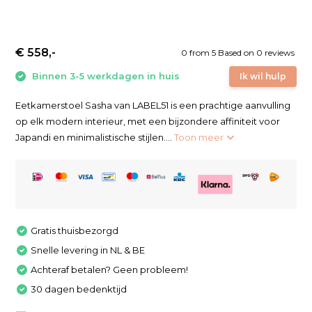
€ 558,-
0
from
5
Based on 0 reviews
Binnen 3-5 werkdagen in huis
Ik wil hulp
Eetkamerstoel Sasha van LABEL51 is een prachtige aanvulling
op elk modern interieur, met een bijzondere affiniteit voor
Japandi en minimalistische stijlen....
Toon meer
Gratis thuisbezorgd
Snelle levering in NL & BE
Achteraf betalen? Geen probleem!
30 dagen bedenktijd