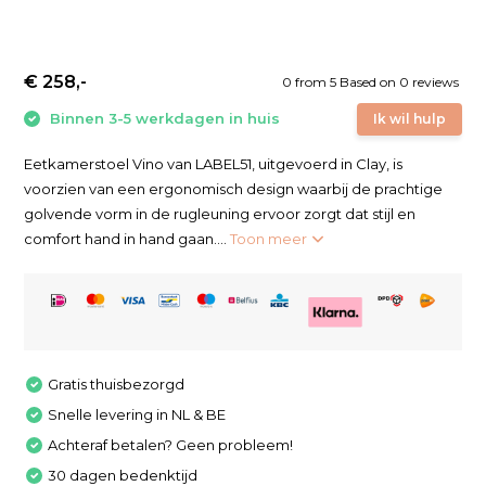
€ 258,-
0
from
5
Based on 0 reviews
Binnen 3-5 werkdagen in huis
Ik wil hulp
Eetkamerstoel Vino van LABEL51, uitgevoerd in Clay, is
voorzien van een ergonomisch design waarbij de prachtige
golvende vorm in de rugleuning ervoor zorgt dat stijl en
comfort hand in hand gaan....
Toon meer
Gratis thuisbezorgd
Snelle levering in NL & BE
Achteraf betalen? Geen probleem!
30 dagen bedenktijd