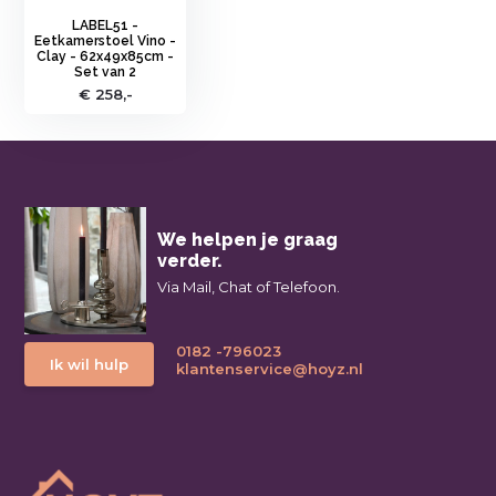
LABEL51 -
Eetkamerstoel Vino -
Clay - 62x49x85cm -
Set van 2
€ 258,-
We helpen je graag
verder.
Via Mail, Chat of Telefoon.
0182 -796023
Ik wil hulp
klantenservice@hoyz.nl