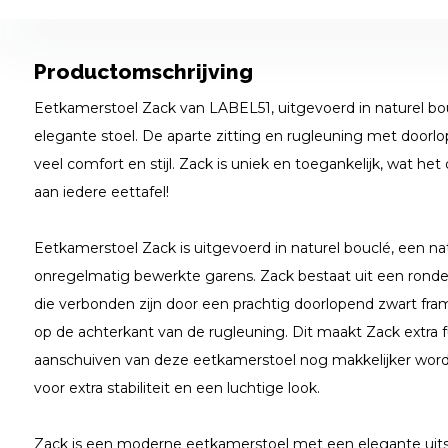
Productomschrijving
Eetkamerstoel Zack van LABEL51, uitgevoerd in naturel bou
elegante stoel. De aparte zitting en rugleuning met doorl
veel comfort en stijl. Zack is uniek en toegankelijk, wat he
aan iedere eettafel!
Eetkamerstoel Zack is uitgevoerd in naturel bouclé, een n
onregelmatig bewerkte garens. Zack bestaat uit een ronde, 
die verbonden zijn door een prachtig doorlopend zwart fr
op de achterkant van de rugleuning. Dit maakt Zack extra 
aanschuiven van deze eetkamerstoel nog makkelijker word
voor extra stabiliteit en een luchtige look.
Zack is een moderne eetkamerstoel met een elegante uitst