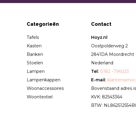
Categorieën
Contact
Tafels
Hoyz.nl
Kasten
Oostpolderweg 2
Banken
2841DA Moordrecht
Stoelen
Nederland
Lampen
Tel:
0182 -796023
Lampenkappen
E-mail:
klantenservi
Woonaccessoires
Bovenstaand adres is 
Woontextiel
KVK: 82543364
BTW: NL862512554B01 