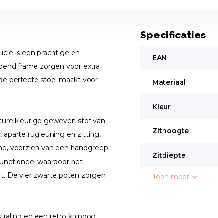
Specificaties
clé is een prachtige en
EAN
opend frame zorgen voor extra
t de perfecte stoel maakt voor
Materiaal
Kleur
aturelkleurige geweven stof van
Zithoogte
aparte rugleuning en zitting,
ame, voorzien van een handgreep
Zitdiepte
functioneel waardoor het
t. De vier zwarte poten zorgen
Toon meer
raling en een retro knipoog.