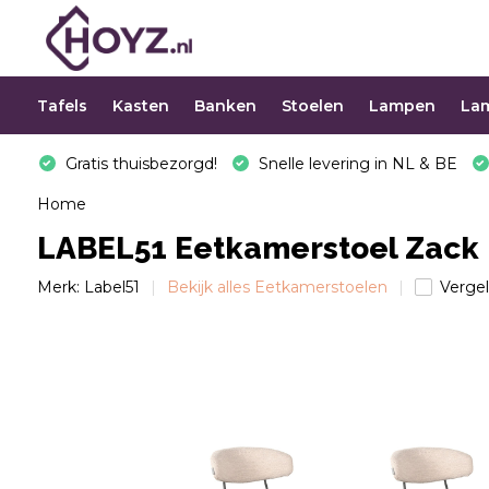
Tafels
Kasten
Banken
Stoelen
Lampen
La
Gratis thuisbezorgd!
Snelle levering in NL & BE
Home
LABEL51 Eetkamerstoel Zack -
Merk:
Label51
Bekijk alles Eetkamerstoelen
Vergel