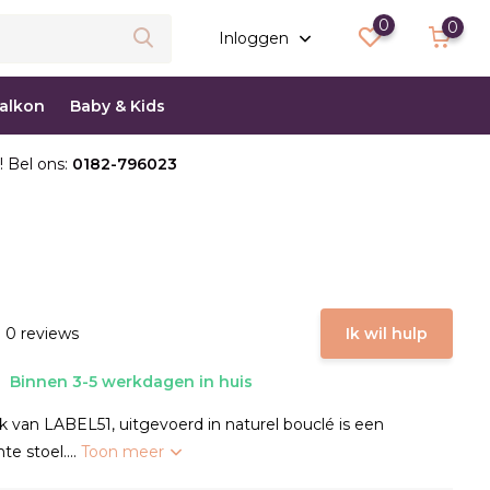
0
0
Inloggen
balkon
Baby & Kids
! Bel ons:
0182-796023
 0 reviews
Ik wil hulp
Binnen 3-5 werkdagen in huis
 van LABEL51, uitgevoerd in naturel bouclé is een
te stoel....
Toon meer