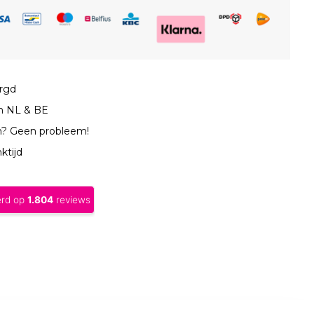
orgd
in NL & BE
n? Geen probleem!
ktijd