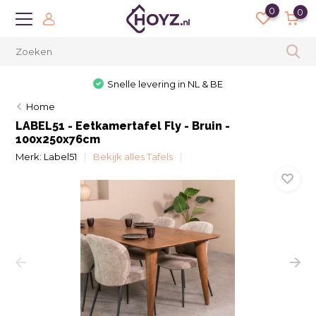
0
0
Snelle levering in NL & BE
Home
LABEL51 - Eetkamertafel Fly - Bruin -
100x250x76cm
Merk:
Label51
Bekijk alles Tafels