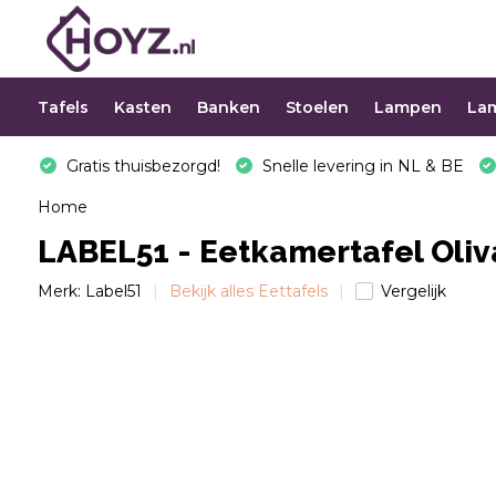
Tafels
Kasten
Banken
Stoelen
Lampen
La
Gratis thuisbezorgd!
Snelle levering in NL & BE
Home
LABEL51 - Eetkamertafel Oliv
Merk:
Label51
Bekijk alles Eettafels
Vergelijk