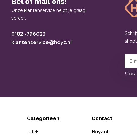
Bel of mail ons!
Onze klantenservice helpt je graag
verder.
Schri
0182 -796023
shop
klantenservice@hoyz.nl
* Lees 
Categorieën
Contact
Tafels
Hoyz.nl