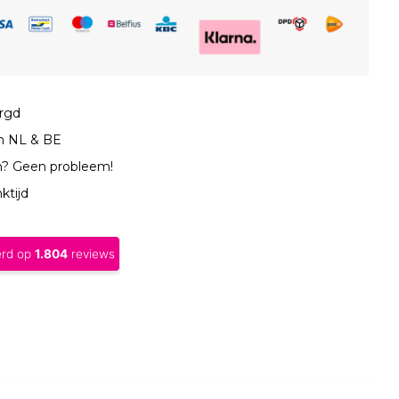
orgd
in NL & BE
n? Geen probleem!
ktijd