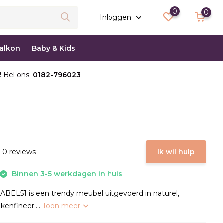
0
0
Inloggen
balkon
Baby & Kids
! Bel ons:
0182-796023
 0 reviews
Ik wil hulp
Binnen 3-5 werkdagen in huis
LABEL51 is een trendy meubel uitgevoerd in naturel,
kenfineer....
Toon meer