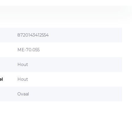
8720143412554
ME-70.055
Hout
el
Hout
Ovaal