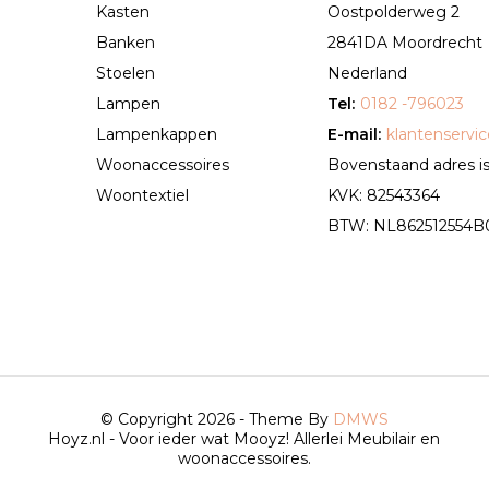
Kasten
Oostpolderweg 2
Banken
2841DA Moordrecht
Stoelen
Nederland
Lampen
Tel:
0182 -796023
Lampenkappen
E-mail:
klantenservi
Woonaccessoires
Bovenstaand adres is 
Woontextiel
KVK: 82543364
BTW: NL862512554B01 
© Copyright 2026 - Theme By
DMWS
Hoyz.nl - Voor ieder wat Mooyz! Allerlei Meubilair en
woonaccessoires.