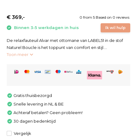
€ 369,-
0
from
5
Based on 0 reviews
Binnen 3-5 werkdagen in huis
Ik wil hulp
De relaxfauteuil Alvar met ottomane van LABEL51 in de stof
Naturel Boucle is het toppunt van comfort en stijl....
Toon meer
Gratis thuisbezorgd
Snelle levering in NL & BE
Achteraf betalen? Geen probleem!
30 dagen bedenktijd
Vergelijk