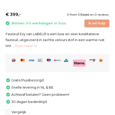
€ 399,-
0
from
5
Based on 0 reviews
Binnen 3-5 werkdagen in huis
Ik wil hulp
Fauteuil Evy van LABEL51 is een luxe en zeer kwalitatieve
fauteuil, uitgevoerd in zachte velours stof in een warme rust
tint....
Toon meer
Gratis thuisbezorgd
Snelle levering in NL & BE
Achteraf betalen? Geen probleem!
30 dagen bedenktijd
Vergelijk