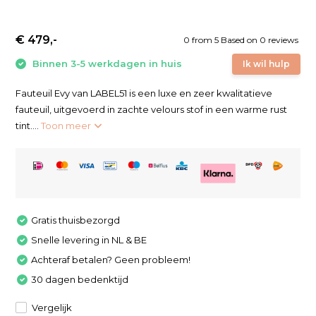
€ 479,-
0
from
5
Based on 0 reviews
Binnen 3-5 werkdagen in huis
Ik wil hulp
Fauteuil Evy van LABEL51 is een luxe en zeer kwalitatieve
fauteuil, uitgevoerd in zachte velours stof in een warme rust
tint....
Toon meer
Gratis thuisbezorgd
Snelle levering in NL & BE
Achteraf betalen? Geen probleem!
30 dagen bedenktijd
Vergelijk