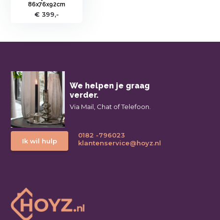
86x76x92cm
€ 399,-
We helpen je graag
verder.
Via Mail, Chat of Telefoon.
0182 -796023
Ik wil hulp
klantenservice@hoyz.nl