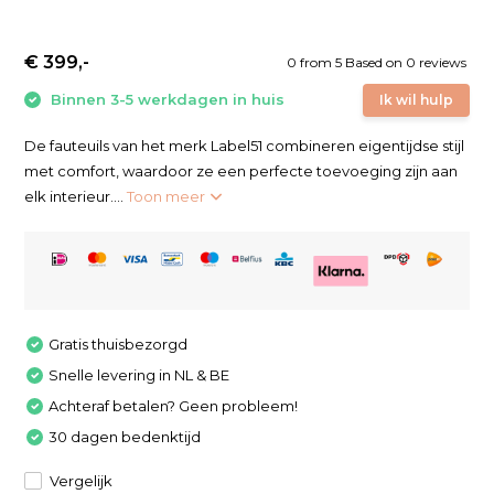
€ 399,-
0
from
5
Based on 0 reviews
Binnen 3-5 werkdagen in huis
Ik wil hulp
De fauteuils van het merk Label51 combineren eigentijdse stijl
met comfort, waardoor ze een perfecte toevoeging zijn aan
elk interieur....
Toon meer
Gratis thuisbezorgd
Snelle levering in NL & BE
Achteraf betalen? Geen probleem!
30 dagen bedenktijd
Vergelijk