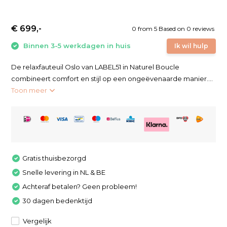
€ 699,-
0
from
5
Based on 0 reviews
Binnen 3-5 werkdagen in huis
Ik wil hulp
De relaxfauteuil Oslo van LABEL51 in Naturel Boucle
combineert comfort en stijl op een ongeëvenaarde manier....
Toon meer
Gratis thuisbezorgd
Snelle levering in NL & BE
Achteraf betalen? Geen probleem!
30 dagen bedenktijd
Vergelijk