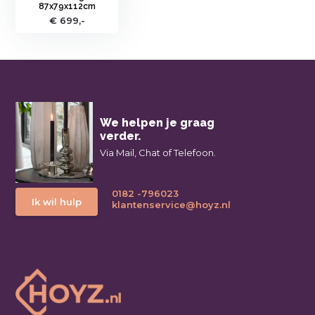
87x79x112cm
€ 699,-
We helpen je graag
verder.
Via Mail, Chat of Telefoon.
0182 -796023
Ik wil hulp
klantenservice@hoyz.nl