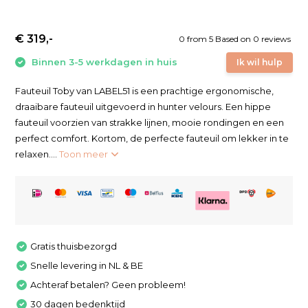
€ 319,-
0
from
5
Based on 0 reviews
Binnen 3-5 werkdagen in huis
Ik wil hulp
Fauteuil Toby van LABEL51 is een prachtige ergonomische,
draaibare fauteuil uitgevoerd in hunter velours. Een hippe
fauteuil voorzien van strakke lijnen, mooie rondingen en een
perfect comfort. Kortom, de perfecte fauteuil om lekker in te
relaxen....
Toon meer
Gratis thuisbezorgd
Snelle levering in NL & BE
Achteraf betalen? Geen probleem!
30 dagen bedenktijd