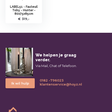
LABEL51 - Fauteuil
Toby - Hunter -
80x75x85cm
€ 319,-
We helpen je graag
verder.
Via Mail, Chat of Telefoon.
0182 -796023
Ik wil hulp
klantenservice@hoyz.nl