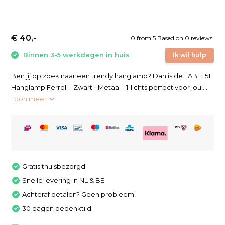
€ 40,-
0
from
5
Based on 0 reviews
Binnen 3-5 werkdagen in huis
Ik wil hulp
Ben jij op zoek naar een trendy hanglamp? Dan is de LABEL51
Hanglamp Ferroli - Zwart - Metaal - 1-lichts perfect voor jou!...
Toon meer
Gratis thuisbezorgd
Snelle levering in NL & BE
Achteraf betalen? Geen probleem!
30 dagen bedenktijd