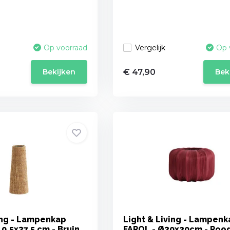
Vergelijk
Op voorraad
Op 
€ 47,90
Bekijken
Bek
ing - Lampenkap
Light & Living - Lampenk
10.5x37.5 cm - Bruin
FAROL - Ø30x20cm - Roo