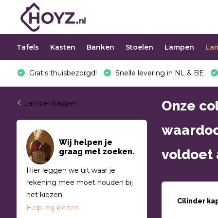
Tafels
Kasten
Banken
Stoelen
Lampen
La
Gratis thuisbezorgd!
Snelle levering in NL & BE
Onze co
Lampenkappen
waardoor
Wij helpen je
voldoet 
graag met zoeken.
Hier leggen we uit waar je
rekening mee moet houden bij
het kiezen.
Cilinder k
Help mij kiezen