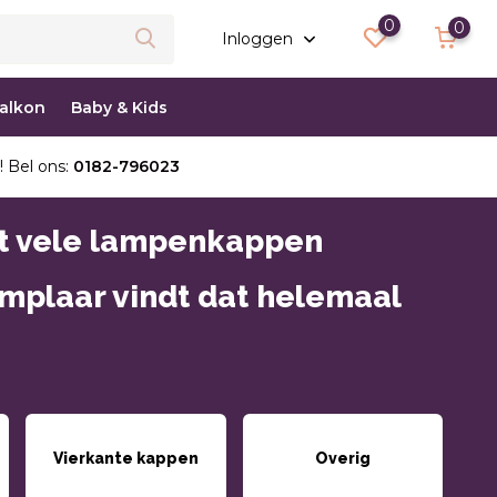
0
0
Inloggen
balkon
Baby & Kids
! Bel ons:
0182-796023
it vele lampenkappen
emplaar vindt dat helemaal
Vierkante kappen
Overig