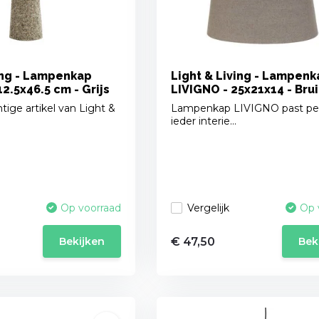
ing - Lampenkap
Light & Living - Lampenk
12.5x46.5 cm - Grijs
LIVIGNO - 25x21x14 - Bru
tige artikel van Light &
Lampenkap LIVIGNO past perf
ieder interie...
Vergelijk
Op voorraad
Op 
€ 47,50
Bekijken
Bek