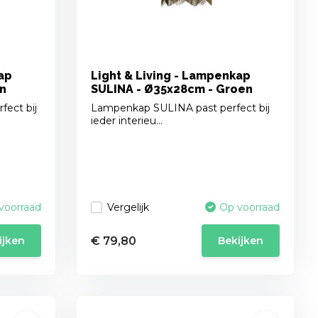
ap
Light & Living - Lampenkap
in
SULINA - Ø35x28cm - Groen
ect bij
Lampenkap SULINA past perfect bij
ieder interieu...
Vergelijk
voorraad
Op voorraad
€ 79,80
ijken
Bekijken