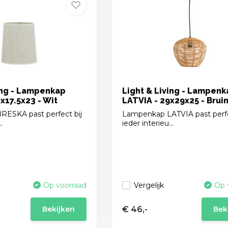
ing - Lampenkap
Light & Living - Lampenk
x17.5x23 - Wit
LATVIA - 29x29x25 - Brui
ESKA past perfect bij
Lampenkap LATVIA past perfe
.
ieder interieu...
Vergelijk
Op voorraad
Op 
€ 46,-
Bekijken
Bek