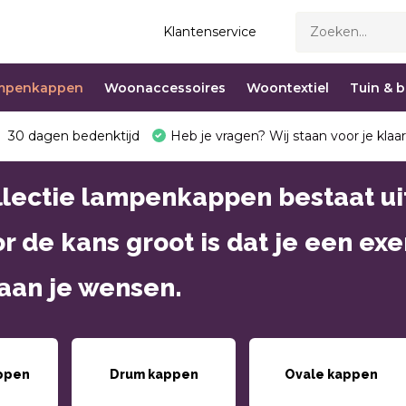
Klantenservice
mpenkappen
Woonaccessoires
Woontextiel
Tuin & 
30 dagen bedenktijd
Heb je vragen? Wij staan voor je klaar
llectie lampenkappen bestaat u
 de kans groot is dat je een ex
aan je wensen.
appen
Drum kappen
Ovale kappen