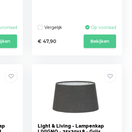
Vergelijk
voorraad
Op voorraad
€ 47,90
ijken
Bekijken
ap
Light & Living - Lampenkap
d
LIVIGNO - 35x30x18 - Grijs