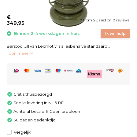
€
0
from
5
Based on 0 reviews
349,95
Binnen 2-4 werkdagen in huis
Ik wil hulp
Barstool Jill van Leitmotiv is allesbehalve standaard...
Toon meer
Gratis thuisbezorgd
Snelle levering in NL & BE
Achteraf betalen? Geen probleem!
30 dagen bedenktijd
Vergelijk