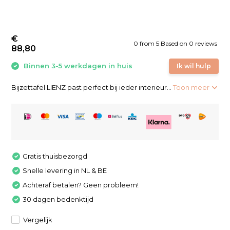
€
0
from
5
Based on 0 reviews
88,80
Binnen 3-5 werkdagen in huis
Ik wil hulp
Bijzettafel LIENZ past perfect bij ieder interieur...
Toon meer
Gratis thuisbezorgd
Snelle levering in NL & BE
Achteraf betalen? Geen probleem!
30 dagen bedenktijd
Vergelijk