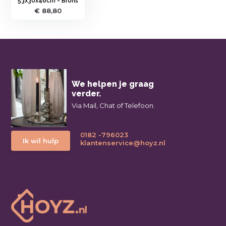
53x30x48cm - Brons
€ 88,80
We helpen je graag
verder.
Via Mail, Chat of Telefoon.
0182 -796023
Ik wil hulp
klantenservice@hoyz.nl