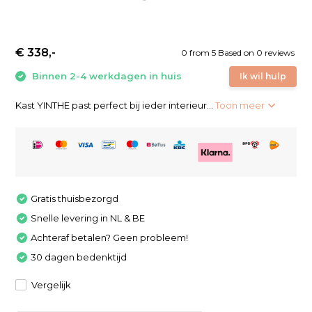
€ 338,-
0
from
5
Based on 0 reviews
Binnen 2-4 werkdagen in huis
Ik wil hulp
Kast YINTHE past perfect bij ieder interieur...
Toon meer
Gratis thuisbezorgd
Snelle levering in NL & BE
Achteraf betalen? Geen probleem!
30 dagen bedenktijd
Vergelijk