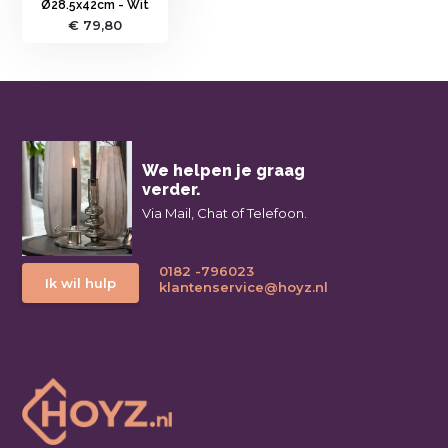
Ø28.5x42cm - Wit
€ 79,80
We helpen je graag
verder.
Via Mail, Chat of Telefoon.
0182 -796023
Ik wil hulp
klantenservice@hoyz.nl