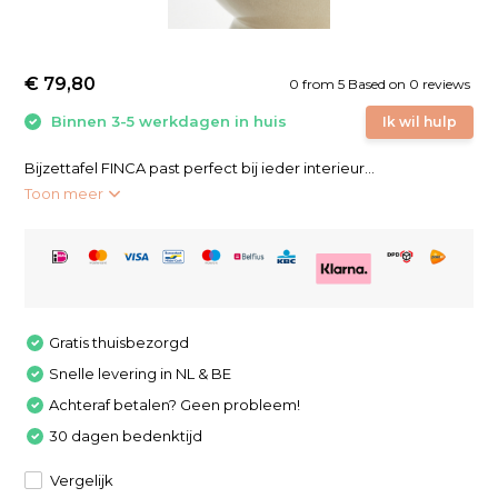
€ 79,80
0
from
5
Based on 0 reviews
Binnen 3-5 werkdagen in huis
Ik wil hulp
Bijzettafel FINCA past perfect bij ieder interieur...
Toon meer
Gratis thuisbezorgd
Snelle levering in NL & BE
Achteraf betalen? Geen probleem!
30 dagen bedenktijd
Vergelijk