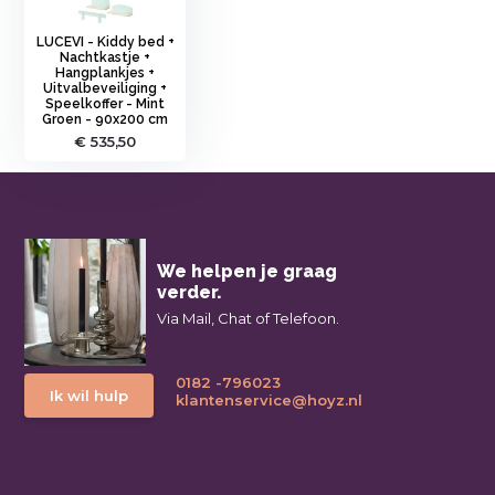
LUCEVI - Kiddy bed +
Nachtkastje +
Hangplankjes +
Uitvalbeveiliging +
Speelkoffer - Mint
Groen - 90x200 cm
€ 535,50
We helpen je graag
verder.
Via Mail, Chat of Telefoon.
0182 -796023
Ik wil hulp
klantenservice@hoyz.nl