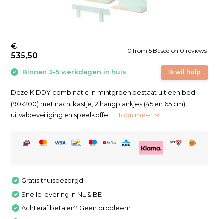
€
0
from
5
Based on 0 reviews
535,50
Binnen 3-5 werkdagen in huis
Ik wil hulp
Deze KIDDY combinatie in mintgroen bestaat uit een bed
(90x200) met nachtkastje, 2 hangplankjes (45 en 65 cm),
uitvalbeveiliging en speelkoffer....
Toon meer
Gratis thuisbezorgd
Snelle levering in NL & BE
Achteraf betalen? Geen probleem!