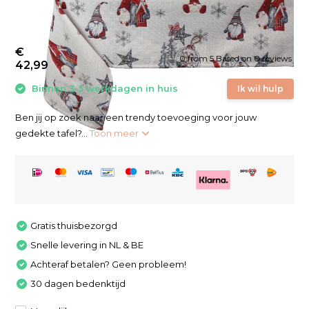
€
0
from
5
Based on 0 reviews
42,99
Binnen 3-5 werkdagen in huis
Ik wil hulp
Ben jij op zoek naar een trendy toevoeging voor jouw
gedekte tafel?...
Toon meer
Gratis thuisbezorgd
Snelle levering in NL & BE
Achteraf betalen? Geen probleem!
30 dagen bedenktijd