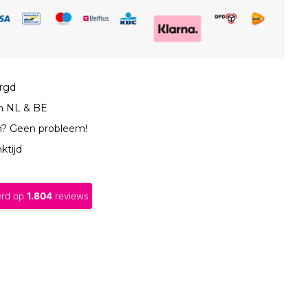
orgd
in NL & BE
n? Geen probleem!
ktijd