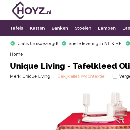
Tafels
Kasten
Banken
Stoelen
Lampen
La
Gratis thuisbezorgd!
Snelle levering in NL & BE
Home
Unique Living - Tafelkleed Ol
Merk:
Unique Living
Bekijk alles Woontextiel
Verge