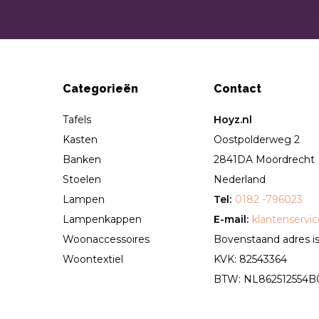
Categorieën
Contact
Tafels
Hoyz.nl
Kasten
Oostpolderweg 2
Banken
2841DA Moordrecht
Stoelen
Nederland
Lampen
Tel:
0182 -796023
Lampenkappen
E-mail:
klantenservi
Woonaccessoires
Bovenstaand adres is 
Woontextiel
KVK: 82543364
BTW: NL862512554B01 