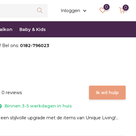
0
0
Inloggen
balkon
Baby & Kids
! Bel ons:
0182-796023
 0 reviews
Ik wil hulp
Binnen 3-5 werkdagen in huis
 een stijlvolle upgrade met de items van Unique Living!...