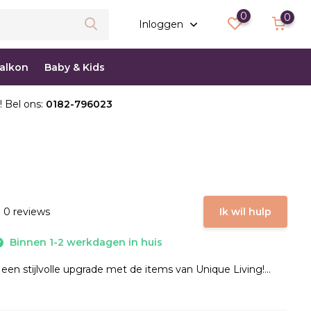
0
0
Inloggen
balkon
Baby & Kids
! Bel ons:
0182-796023
 0 reviews
Ik wil hulp
Binnen 1-2 werkdagen in huis
 een stijlvolle upgrade met de items van Unique Living!...