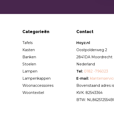
Categorieën
Contact
Tafels
Hoyz.nl
Kasten
Oostpolderweg 2
Banken
2841DA Moordrecht
Stoelen
Nederland
Lampen
Tel:
0182 -796023
Lampenkappen
E-mail:
klantenservi
Woonaccessoires
Bovenstaand adres is 
Woontextiel
KVK: 82543364
BTW: NL862512554B01 