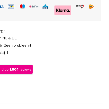
orgd
in NL & BE
n? Geen probleem!
ktijd