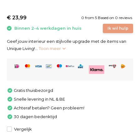
€ 23,99
0
from
5
Based on 0 reviews
Binnen 2-4 werkdagen in huis
Ik wil hulp
Geef jouw interieur een stijlvolle upgrade met de items van
Unique Living!...
Toon meer
Gratis thuisbezorgd
Snelle levering in NL & BE
Achteraf betalen? Geen probleem!
30 dagen bedenktijd
Vergelijk