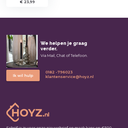
€ 23,99
We helpen je graag
verder.
Via Mail, Chat of Telefoon.
0182 -796023
Ik wil hulp
klantenservice@hoyz.nl
Schrijf je in voor onze nieuwsbrief en maak kans op €500,-