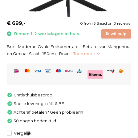
€ 699,-
0
from
5
Based on 0 reviews
Binnen 1-2 werkdagen in huis
Ik wil hulp
Brix - Moderne Ovale Eetkamertafel - Eettafel van Mangohout
en Gecoat Staal - 180cm - Bruin...
Toon meer
Gratis thuisbezorgd
Snelle levering in NL & BE
Achteraf betalen? Geen probleem!
30 dagen bedenktijd
Vergelijk