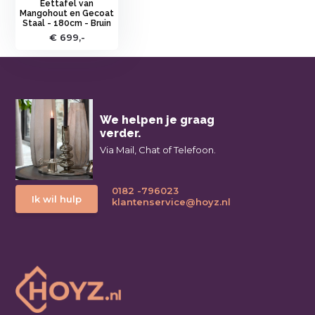
Eettafel van
Mangohout en Gecoat
Staal - 180cm - Bruin
€ 699,-
We helpen je graag
verder.
Via Mail, Chat of Telefoon.
0182 -796023
Ik wil hulp
klantenservice@hoyz.nl