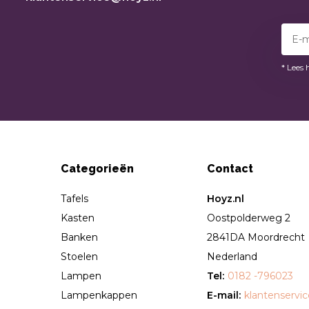
* Lees 
Categorieën
Contact
Tafels
Hoyz.nl
Kasten
Oostpolderweg 2
Banken
2841DA Moordrecht
Stoelen
Nederland
Lampen
Tel:
0182 -796023
Lampenkappen
E-mail:
klantenservi