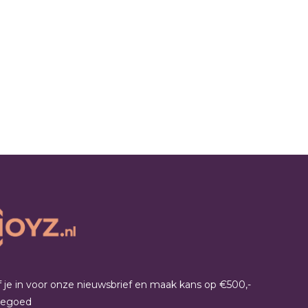
jf je in voor onze nieuwsbrief en maak kans op €500,-
tegoed