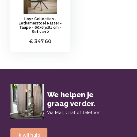
Hoyz Collection -
Eetkamerstoel Raster -
Taupe - 60x63x81 cm -
Set van 2
€ 347,60
We helpen je
graag verder.
Via Mail, Chat of Telefoon.
Ik wil hulp