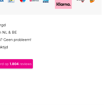
orgd
in NL & BE
n? Geen probleem!
ktijd