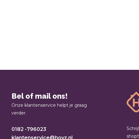
Bel of mail ons!
Onze klantenservice helpt je graag
verder.
Schri
0182 -796023
shop
klantenservice@hoyz.nl