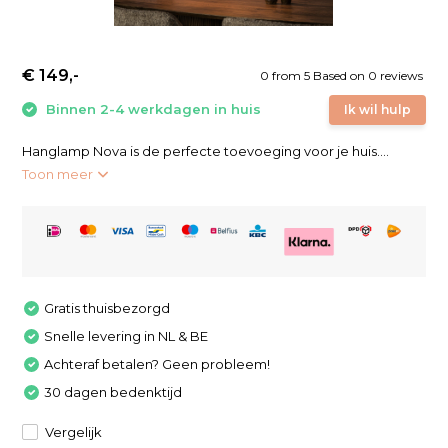
€ 149,-
0
from
5
Based on 0 reviews
Binnen 2-4 werkdagen in huis
Ik wil hulp
Hanglamp Nova is de perfecte toevoeging voor je huis....
Toon meer
Gratis thuisbezorgd
Snelle levering in NL & BE
Achteraf betalen? Geen probleem!
30 dagen bedenktijd
Vergelijk