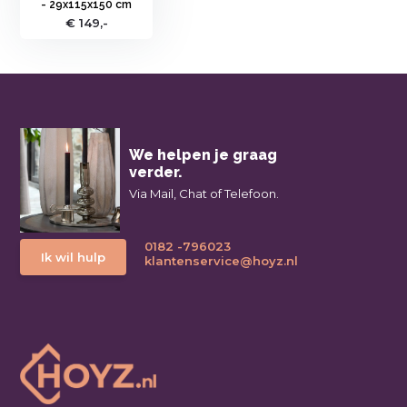
- 29x115x150 cm
€ 149,-
We helpen je graag
verder.
Via Mail, Chat of Telefoon.
0182 -796023
Ik wil hulp
klantenservice@hoyz.nl