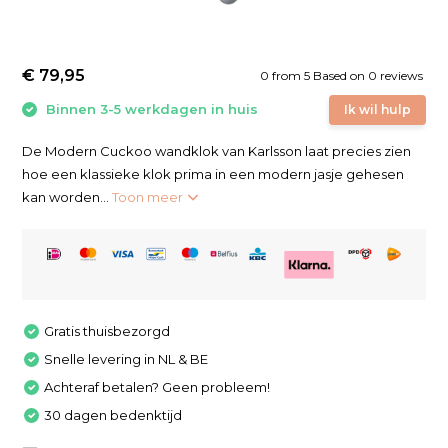
€ 79,95
0
from
5
Based on 0 reviews
Binnen 3-5 werkdagen in huis
Ik wil hulp
De Modern Cuckoo wandklok van Karlsson laat precies zien
hoe een klassieke klok prima in een modern jasje gehesen
kan worden...
Toon meer
Gratis thuisbezorgd
Snelle levering in NL & BE
Achteraf betalen? Geen probleem!
30 dagen bedenktijd