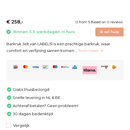
€ 258,-
0
from
5
Based on 0 reviews
Binnen 3-5 werkdagen in huis
Ik wil hulp
Barkruk Jelt van LABEL51 is een prachtige barkruk, waar
comfort en verfijning samen komen....
Toon meer
Gratis thuisbezorgd
Snelle levering in NL & BE
Achteraf betalen? Geen probleem!
30 dagen bedenktijd
Vergelijk