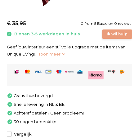
€ 35,95
0
from
5
Based on 0 reviews
Binnen 3-5 werkdagen in huis
Ik wil hulp
Geef jouw interieur een stijlvolle upgrade met de items van
Unique Living!...
Toon meer
Gratis thuisbezorgd
Snelle levering in NL & BE
Achteraf betalen? Geen probleem!
30 dagen bedenktijd
Vergelijk