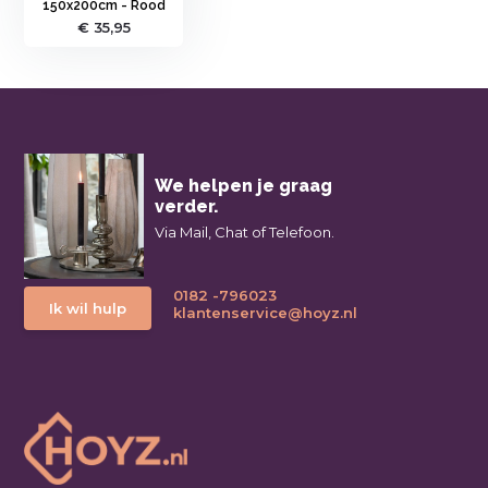
150x200cm - Rood
€ 35,95
We helpen je graag
verder.
Via Mail, Chat of Telefoon.
0182 -796023
Ik wil hulp
klantenservice@hoyz.nl