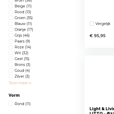
Bruin
(38)
Beige
(11)
Rood
(13)
Groen
(35)
Vergelijk
Blauw
(11)
Oranje
(17)
Grijs
(46)
€ 95,95
Paars
(9)
Roze
(14)
Wit
(32)
Geel
(15)
Brons
(3)
Goud
(4)
Zilver
(3)
Toon meer
Vorm
Rond
(11)
Light & Liv
LITTO - Ø2