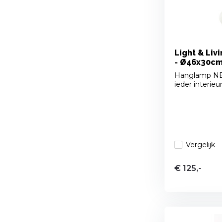
Light & Liv
- Ø46x30cm
Hanglamp NEI
ieder interieu
Vergelijk
€ 125,-