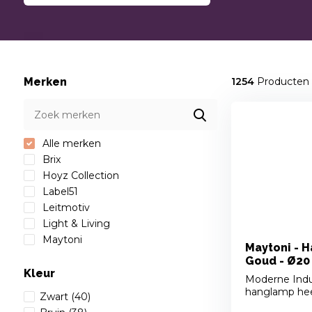
Merken
1254
Producten
Alle merken
Brix
Hoyz Collection
Label51
Leitmotiv
Light & Living
Maytoni
Maytoni - 
Goud - Ø20
Kleur
Moderne Indu
hanglamp heef
Zwart
(40)