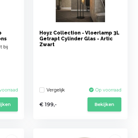
p
Hoyz Collection - Vloerlamp 3L
ons
Getrapt Cylinder Glas - Artic
Zwart
 bij
Vergelijk
voorraad
Op voorraad
€ 199,-
ijken
Bekijken