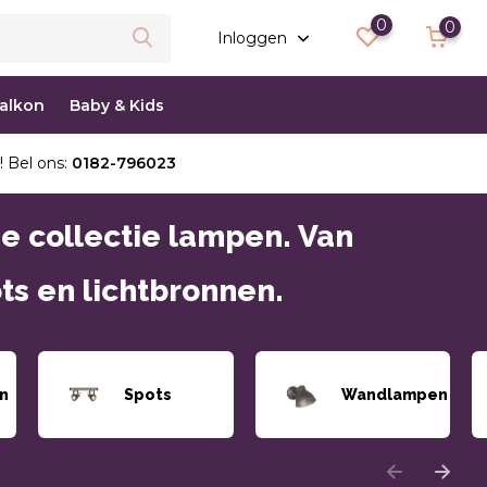
0
0
Inloggen
balkon
Baby & Kids
! Bel ons:
0182-796023
me collectie lampen. Van
ts en lichtbronnen.
n
Spots
Wandlampen