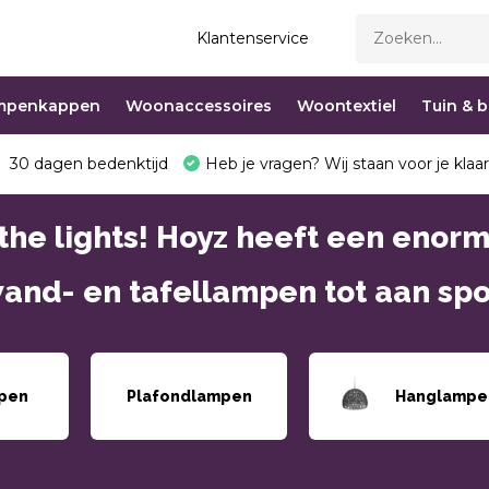
Klantenservice
mpenkappen
Woonaccessoires
Woontextiel
Tuin & 
30 dagen bedenktijd
Heb je vragen? Wij staan voor je klaar
the lights! Hoyz heeft een enor
and- en tafellampen tot aan spo
pen
Plafondlampen
Hanglampe