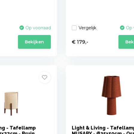
Vergelijk
Op voorraad
Op 
€ 179,-
Bekijken
Bek
ing - Tafellamp
Light & Living - Tafellam
2x33cm - Bruin
MUSABY - Ø25x50cm - Or