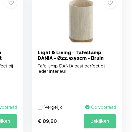
p
Light & Living - Tafellamp
t
DANIA - Ø22.5x50cm - Bruin
ct bij
Tafellamp DANIA past perfect bij
ieder interieur
Vergelijk
voorraad
Op voorraad
€ 89,80
ijken
Bekijken