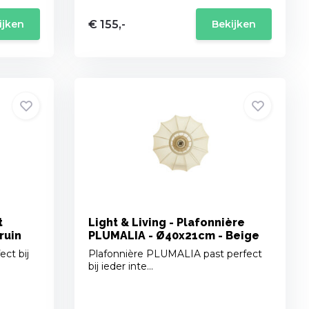
€ 155,-
ijken
Bekijken
t
Light & Living - Plafonnière
ruin
PLUMALIA - Ø40x21cm - Beige
ct bij
Plafonnière PLUMALIA past perfect
bij ieder inte...