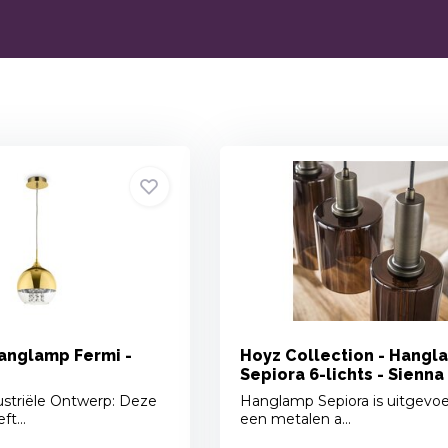
Hanglamp Fermi -
Hoyz Collection - Hangl
Sepiora 6-lichts - Sienn
striële Ontwerp: Deze
Hanglamp Sepiora is uitgevo
t...
een metalen a...