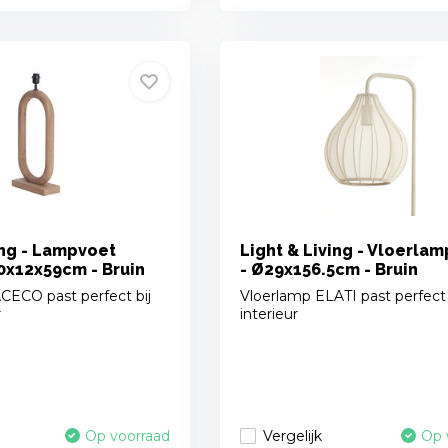
ing - Lampvoet
Light & Living - Vloerlam
0x12x59cm - Bruin
- Ø29x156.5cm - Bruin
ECO past perfect bij
Vloerlamp ELATI past perfect 
r
interieur
Vergelijk
Op voorraad
Op 