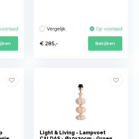
Vergelijk
voorraad
Op voorraad
€ 285,-
ijken
Bekijken
p
Light & Living - Lampvoet
anje
CALDAS - Ø10x29cm - Groen