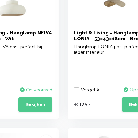
ing - Hanglamp NEIVA
Light & Living - Hanglam
 - Wit
LONIA - 53x43x18cm - Br
VA past perfect bij
Hanglamp LONIA past perfect
r
ieder interieur
Vergelijk
Op voorraad
Op 
€ 125,-
Bekijken
Bek