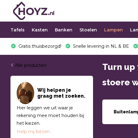
Tafels
Kasten
Banken
Stoelen
Lampen
La
Gratis thuisbezorgd!
Snelle levering in NL & BE
Turn up 
Alle producten
stoere w
Wij helpen je
graag met zoeken.
Hier leggen we uit waar je
Buitenlam
rekening mee moet houden bij
het kiezen.
Help mij kiezen