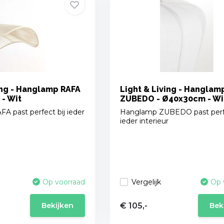
ing - Hanglamp RAFA
Light & Living - Hanglam
- Wit
ZUBEDO - Ø40x30cm - Wi
 past perfect bij ieder
Hanglamp ZUBEDO past perfe
ieder interieur
Vergelijk
Op voorraad
Op 
€ 105,-
Bekijken
Bek