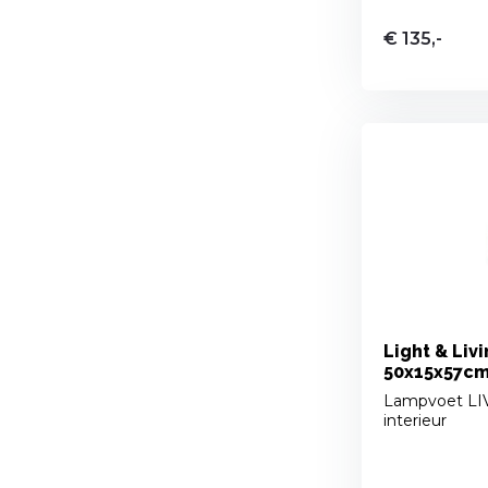
€ 135,-
Light & Liv
50x15x57cm 
Lampvoet LIVA
interieur